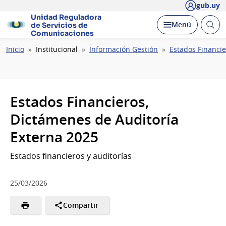
gub.uy
Unidad Reguladora
Abrir
Desplegar
Menú
de Servicios de
busc
Comunicaciones
Ruta
Inicio
Institucional
Información Gestión
Estados Financie
de
navegación
Estados Financieros,
Dictámenes de Auditoría
Externa 2025
Estados financieros y auditorías
25/03/2026
Compartir