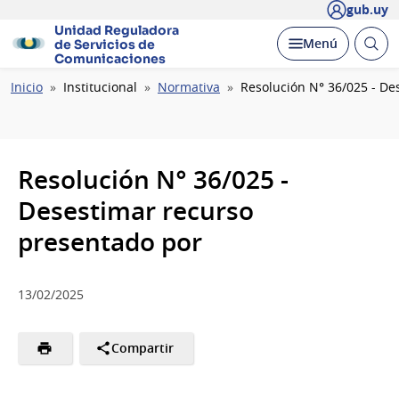
gub.uy
Unidad Reguladora
Abrir
Desplegar
Menú
de Servicios de
busc
Comunicaciones
Ruta
Inicio
Institucional
Normativa
Resolución N° 36/025 - De
de
navegación
Resolución N° 36/025 -
Desestimar recurso
presentado por
13/02/2025
Compartir