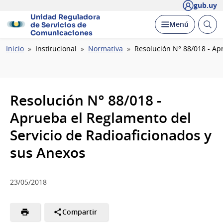
gub.uy
Unidad Reguladora
Abrir
Desplegar
Menú
de Servicios de
busc
Comunicaciones
Ruta
Inicio
Institucional
Normativa
Resolución N° 88/018 - Ap
de
navegación
Resolución N° 88/018 -
Aprueba el Reglamento del
Servicio de Radioaficionados y
sus Anexos
23/05/2018
Compartir