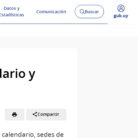
Datos y
Comunicación
Buscar
Abrir
Estadísticas
Desplegar
gub.uy
buscador
menú
y
de
ario y
Compartir
, calendario, sedes de