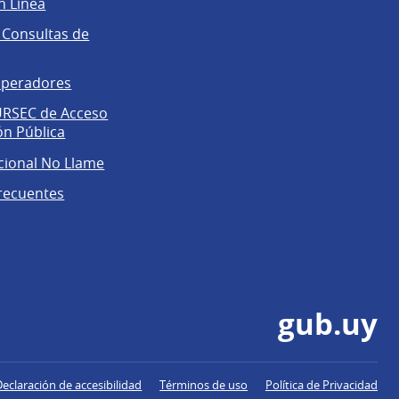
n Línea
 Consultas de
operadores
 URSEC de Acceso
ón Pública
cional No Llame
recuentes
gub.uy
Declaración de accesibilidad
Términos de uso
Política de Privacidad