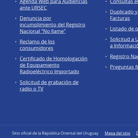
Servicios
Agentes
Agenda Web para Audiencias
Consultas e
a
regulados
ante URSEC
Duplicado y
la
Denuncia por
Facturas
comunidad
incumplimiento del Registro
Listado de 
Nacional "No llame"
Solicitud a
Reclamo de los
a Informaci
consumidores
Registro Na
Certificado de Homologación
de Equipamiento
Preguntas f
Radioeléctrico Importado
Solicitud de grabación de
radio o TV
Sitio oficial de la República Oriental del Uruguay
Mapa del sitio