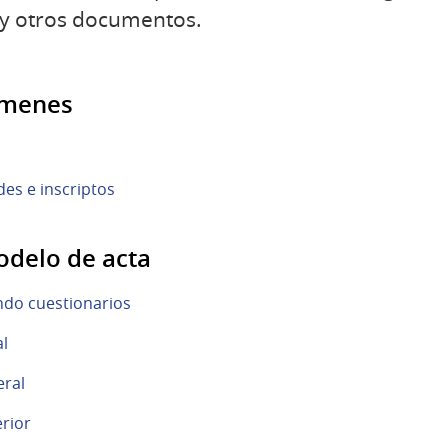
 y otros documentos.
ámenes
6
des e inscriptos
odelo de acta
do cuestionarios
al
eral
rior