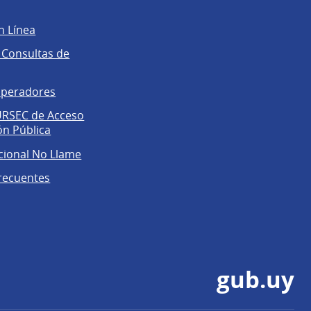
n Línea
 Consultas de
operadores
 URSEC de Acceso
ón Pública
cional No Llame
recuentes
gub.uy