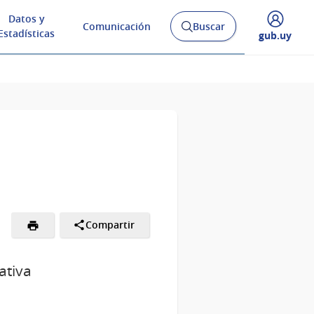
Datos y
Comunicación
Buscar
Abrir
Estadísticas
Desplegar
gub.uy
buscador
menú
y
de
Compartir
ativa