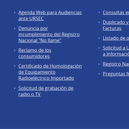
Servicios
Agentes
Agenda Web para Audiencias
Consultas e
a
regulados
ante URSEC
Duplicado y
la
Denuncia por
Facturas
comunidad
incumplimiento del Registro
Listado de 
Nacional "No llame"
Solicitud a
Reclamo de los
a Informaci
consumidores
Registro Na
Certificado de Homologación
de Equipamiento
Preguntas f
Radioeléctrico Importado
Solicitud de grabación de
radio o TV