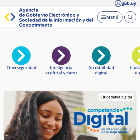
gub.uy
Agencia
de Gobierno Electrónico y
Abrir
Desplegar
Menú
Sociedad de la
Información y del
busc
Conocimiento
Página
principal
Ciberseguridad
Inteligencia
Accesibilidad
Ciud
artificial y datos
digital
di
Ciudadanía digital