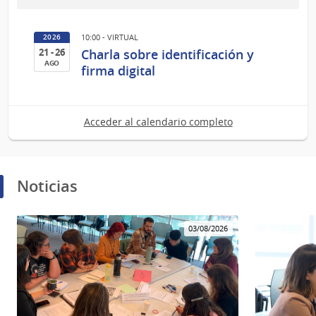
Ago
del
10:00 - VIRTUAL
2026
2026
Charla sobre identificación y
21 - 26
AGO
firma digital
21
al
26
Acceder al calendario completo
de
Ago
del
2026
Noticias
03/08/2026