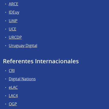
ARCE
IDEuy
UAIP
UCE
URCDP
Uruguay Digital
Referentes Internacionales
CRI
Digital Nations
eLAC
LAC4
OGP