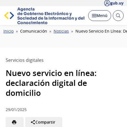
gub.uy
Agencia
de Gobierno Electrónico y
Abrir
Desplegar
Menú
Sociedad de la
Información y del
busc
Conocimiento
Ruta
Inicio
Comunicación
Noticias
Nuevo Servicio En Línea: De
de
navegación
Servicios digitales
Nuevo servicio en línea:
declaración digital de
domicilio
29/01/2025
Compartir