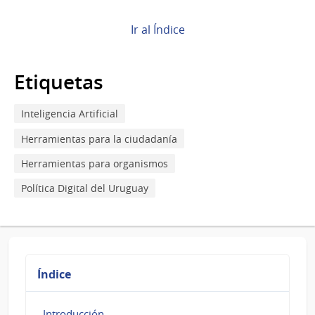
Book
para
Ir al Índice
Proceso
de
Etiquetas
creación,
Inteligencia Artificial
seguimiento
Herramientas para la ciudadanía
y
Herramientas para organismos
revisión
Política Digital del Uruguay
de
la
Estrategia
Índice
Introducción