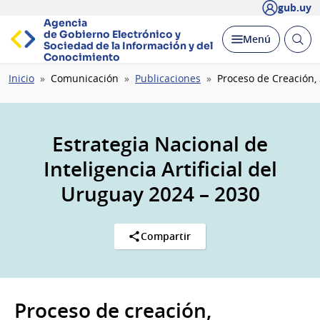
gub.uy
Agencia
de Gobierno Electrónico y
Abrir
Desplegar
Menú
Sociedad de la
Información y del
busc
Conocimiento
Ruta
Inicio
Comunicación
Publicaciones
Proceso de Creación, 
de
navegación
Estrategia Nacional de
Inteligencia Artificial del
Uruguay 2024 – 2030
Compartir
Proceso de creación,