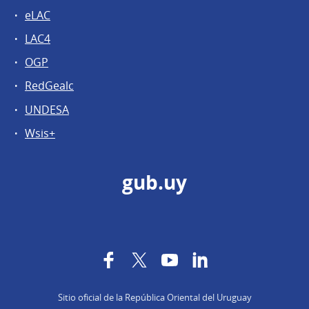
eLAC
LAC4
OGP
RedGealc
UNDESA
Wsis+
gub.uy
Facebook
Twitter
YouTube
LinkedIn
Sitio oficial de la República Oriental del Uruguay