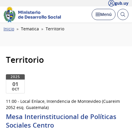
gub.uy
Ministerio
Abrir
Desplegar
Menú
de Desarrollo Social
busc
Ruta
Inicio
Tematica
Territorio
de
navegación
Territorio
2025
01
OCT
01
11:00 - Local Enlace, Intendencia de Montevideo (Cuareim
de
2052 esq. Guatemala)
Oct
Mesa Interinstitucional de Políticas
del
Sociales Centro
2025