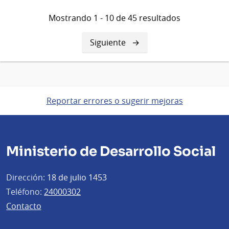
Mostrando 1 - 10 de 45 resultados
Siguiente
Siguiente
página
Reportar errores o sugerir mejoras
Ministerio de Desarrollo Social
Dirección:
18 de julio 1453
Teléfono:
24000302
Contacto