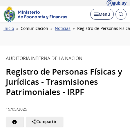
gub.uy
Ministerio
Abrir
Desplegar
Menú
de Economía y Finanzas
busc
Ruta
Inicio
Comunicación
Noticias
Registro de Personas Física
de
navegación
AUDITORIA INTERNA DE LA NACIÓN
Registro de Personas Físicas y
Jurídicas - Trasmisiones
Patrimoniales - IRPF
19/05/2025
Compartir