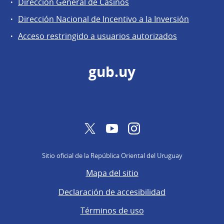
Dirección
Dirección General de Casinos
General
Dirección Nacional de Incentivo a la Inversión
de
Acceso restringido a usuarios autorizados
Secretaría
gub.uy
Twitter
YouTube
Instagram
Sitio oficial de la República Oriental del Uruguay
Mapa del sitio
Declaración de accesibilidad
Términos de uso