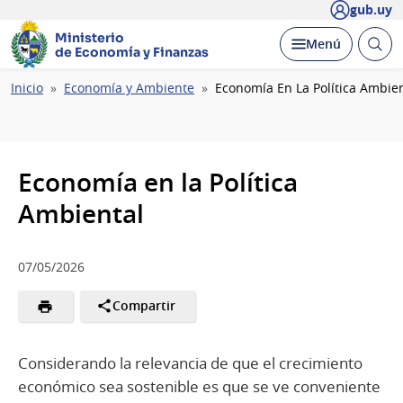
gub.uy
Ministerio
Abrir
Desplegar
Menú
de Economía y Finanzas
busc
Ruta
Inicio
Economía y Ambiente
Economía En La Política Ambie
de
navegación
Economía en la Política
Ambiental
07/05/2026
Compartir
Considerando la relevancia de que el crecimiento
económico sea sostenible es que se ve conveniente