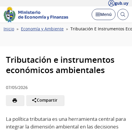
gub.uy
Ministerio
Abrir
Desplegar
Menú
de Economía y Finanzas
busc
Ruta
Inicio
Economía y Ambiente
Tributación E Instrumentos E
de
navegación
Tributación e instrumentos
económicos ambientales
07/05/2026
Compartir
La política tributaria es una herramienta central para
integrar la dimensión ambiental en las decisiones