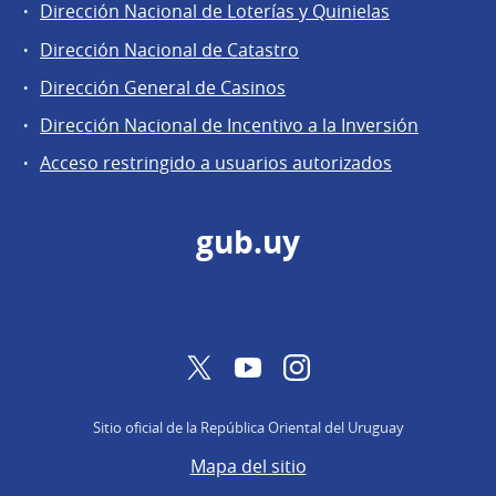
Áreas
Dirección Nacional de Loterías y Quinielas
de
Dirección Nacional de Catastro
la
Dirección
Dirección General de Casinos
General
Dirección Nacional de Incentivo a la Inversión
de
Acceso restringido a usuarios autorizados
Secretaría
gub.uy
Twitter
YouTube
Instagram
Sitio oficial de la República Oriental del Uruguay
Mapa del sitio