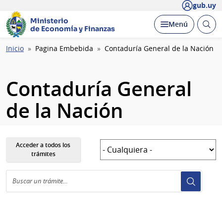
gub.uy
Ministerio
Abrir
Desplegar
Menú
de Economía y Finanzas
busc
Ruta
Inicio
Pagina Embebida
Contaduría General de la Nación
de
navegación
Contaduría General
de la Nación