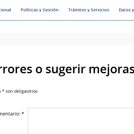
cional
Políticas y Gestión
Trámites y Servicios
Datos y
rrores o sugerir mejora
 * son obligatorios
entario: *