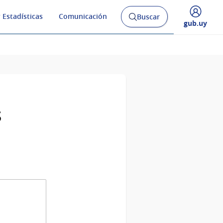
 Estadísticas
Comunicación
Buscar
Abrir
Desplegar
gub.uy
buscador
menú
y
de
s