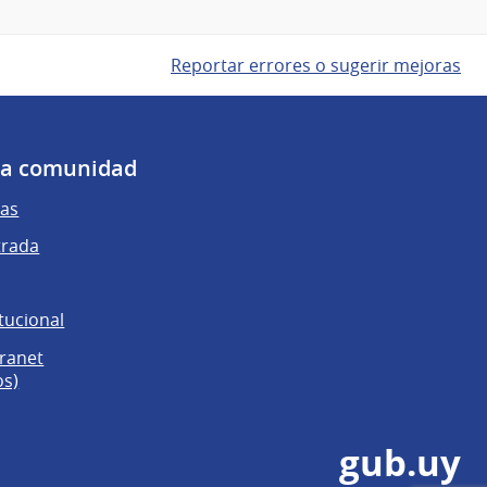
Reportar errores o sugerir mejoras
 la comunidad
as
trada
tucional
tranet
os)
gub.uy