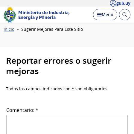
gub.uy
Ministerio de Industria,
Abrir
Desplegar
Menú
Energía y Minería
busc
Ruta
Inicio
Sugerir Mejoras Para Este Sitio
de
navegación
Reportar errores o sugerir
mejoras
Todos los campos indicados con * son obligatorios
Comentario: *