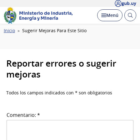
gub.uy
Ministerio de Industria,
Abrir
Desplegar
Menú
Energía y Minería
busc
Ruta
Inicio
Sugerir Mejoras Para Este Sitio
de
navegación
Reportar errores o sugerir
mejoras
Todos los campos indicados con * son obligatorios
Comentario: *