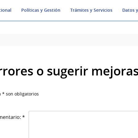
cional
Políticas y Gestión
Trámites y Servicios
Datos y
rrores o sugerir mejora
 * son obligatorios
entario: *