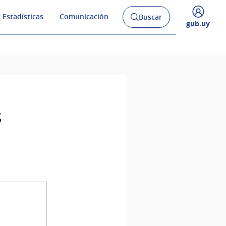
 Estadísticas
Comunicación
Buscar
Abrir
Desplegar
gub.uy
buscador
menú
y
de
s