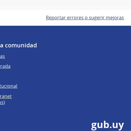
Reportar errores o sugerir mejoras
 la comunidad
as
trada
tucional
tranet
os)
gub.uy