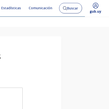
 Estadísticas
Comunicación
Buscar
Abrir
Desplegar
gub.uy
buscador
menú
y
de
s