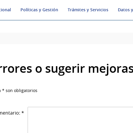
cional
Políticas y Gestión
Trámites y Servicios
Datos y
rrores o sugerir mejora
 * son obligatorios
entario: *