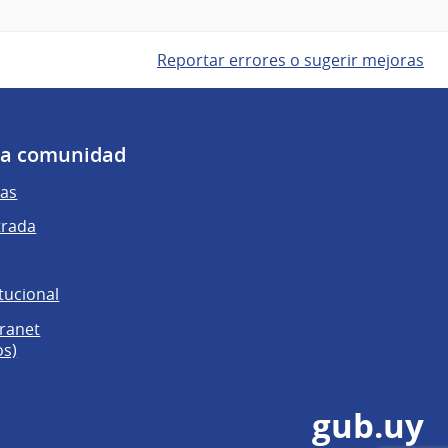
Reportar errores o sugerir mejoras
 la comunidad
as
trada
tucional
tranet
os)
gub.uy