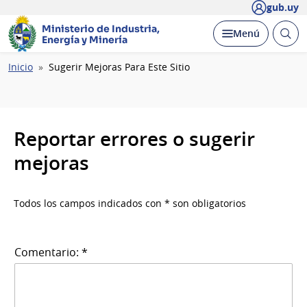
gub.uy
Ministerio de Industria,
Abrir
Desplegar
Menú
Energía y Minería
busc
Ruta
Inicio
Sugerir Mejoras Para Este Sitio
de
navegación
Reportar errores o sugerir
mejoras
Todos los campos indicados con * son obligatorios
Comentario: *