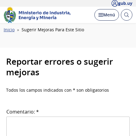
gub.uy
Ministerio de Industria,
Abrir
Desplegar
Menú
Energía y Minería
busc
Ruta
Inicio
Sugerir Mejoras Para Este Sitio
de
navegación
Reportar errores o sugerir
mejoras
Todos los campos indicados con * son obligatorios
Comentario: *