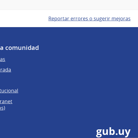
Reportar errores o sugerir mejoras
 la comunidad
as
trada
tucional
tranet
os)
gub.uy