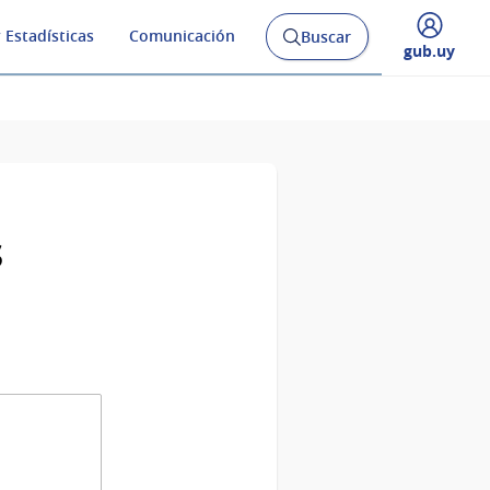
 Estadísticas
Comunicación
Buscar
Abrir
Desplegar
gub.uy
buscador
menú
y
de
s