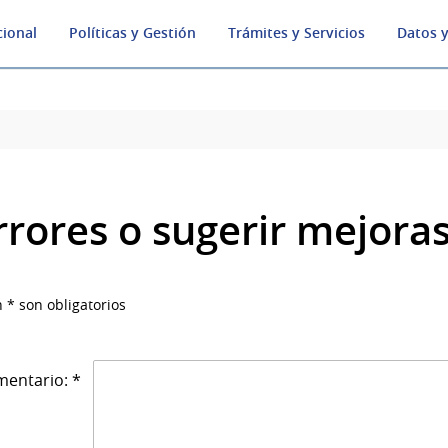
cional
Políticas y Gestión
Trámites y Servicios
Datos y
rrores o sugerir mejora
 * son obligatorios
entario: *