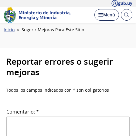
gub.uy
Ministerio de Industria,
Abrir
Desplegar
Menú
Energía y Minería
busc
Ruta
Inicio
Sugerir Mejoras Para Este Sitio
de
navegación
Reportar errores o sugerir
mejoras
Todos los campos indicados con * son obligatorios
Comentario: *