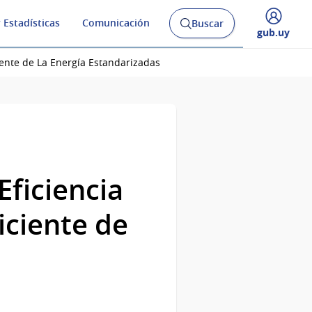
 Estadísticas
Comunicación
Buscar
Abrir
Desplegar
gub.uy
buscador
menú
y
de
iente de La Energía Estandarizadas
Eficiencia
iciente de