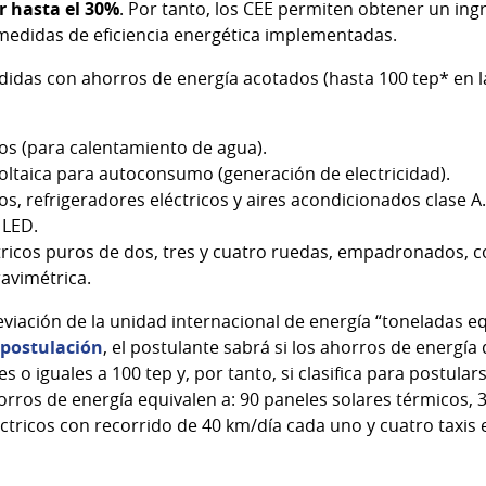
r hasta el 30%
. Por tanto, los CEE permiten obtener un ing
medidas de eficiencia energética implementadas.
idas con ahorros de energía acotados (hasta 100 tep* en la 
os (para calentamiento de agua).
ltaica para autoconsumo (generación de electricidad).
s, refrigeradores eléctricos y aires acondicionados clase A.
 LED.
tricos puros de dos, tres y cuatro ruedas, empadronados, co
avimétrica.
eviación de la unidad internacional de energía “toneladas eq
 postulación
, el postulante sabrá si los ahorros de energía
o iguales a 100 tep y, por tanto, si clasifica para postula
horros de energía equivalen a: 90 paneles solares térmicos,
eléctricos con recorrido de 40 km/día cada uno y cuatro taxis