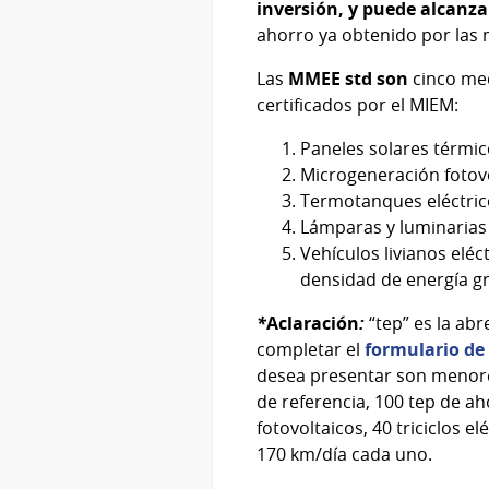
inversión, y puede alcanza
ahorro ya obtenido por las 
Las
MMEE std son
cinco
med
certificados por el MIEM:
Paneles solares térmic
Microgeneración fotovo
Termotanques eléctrico
Lámparas y luminarias
Vehículos livianos eléc
densidad de energía gr
*
Aclaración
:
“tep” es la abr
completar el
formulario de
desea presentar son menores 
de referencia, 100 tep de a
fotovoltaicos, 40 triciclos 
170 km/día cada uno.