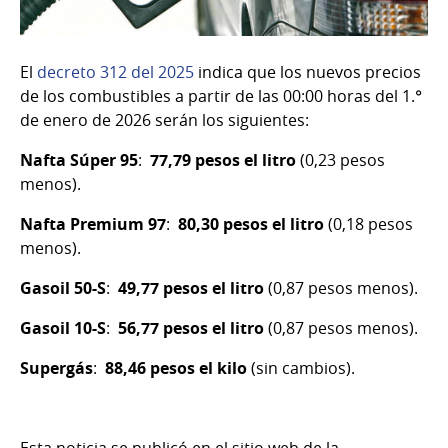
El
decreto 312 del 2025
indica que los nuevos precios
de los combustibles a partir de las 00:00 horas del 1.°
de enero de 2026 serán los siguientes:
Nafta Súper 95
:
77,79 pesos el litro
(0,23 pesos
menos).
Nafta Premium 97
:
80,30 pesos el litro
(0,18 pesos
menos).
Gasoil 50-S
:
49,77 pesos el litro
(0,87
pesos menos).
Gasoil 10-S
:
56,77 pesos el litro
(0,87 pesos menos).
Supergás
:
88,46 pesos el kilo
(sin cambios).
Esta noticia se publicó en el sitio web de la