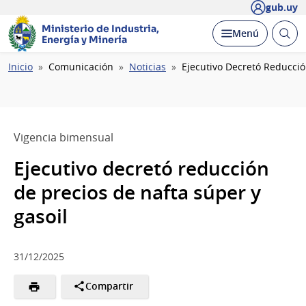
gub.uy
Ministerio de Industria,
Abrir
Desplegar
Menú
Energía y Minería
busc
Ruta
Inicio
Comunicación
Noticias
Ejecutivo Decretó Reducció
de
navegación
Vigencia bimensual
Ejecutivo decretó reducción
de precios de nafta súper y
gasoil
31/12/2025
Compartir