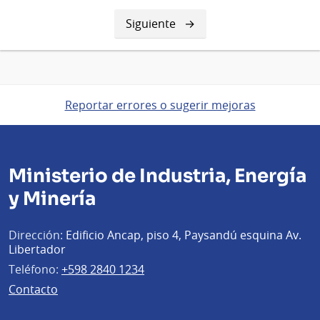
Siguiente
Siguiente
página
Reportar errores o sugerir mejoras
Ministerio de Industria, Energía
y Minería
Dirección:
Edificio Ancap, piso 4, Paysandú esquina Av.
Libertador
Teléfono:
+598 2840 1234
Contacto