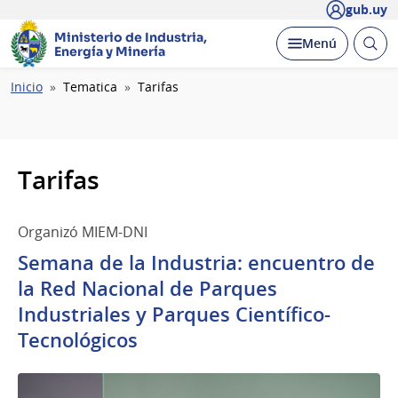
gub.uy
Ministerio de Industria,
Abrir
Desplegar
Menú
Energía y Minería
busc
Ruta
Inicio
Tematica
Tarifas
de
navegación
Tarifas
Organizó MIEM-DNI
Semana de la Industria: encuentro de
la Red Nacional de Parques
Industriales y Parques Científico-
Tecnológicos