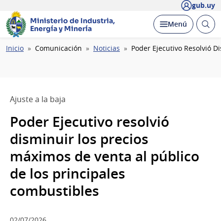
gub.uy
Ministerio de Industria,
Abrir
Desplegar
Menú
Energía y Minería
busc
Ruta
Inicio
Comunicación
Noticias
Poder Ejecutivo Resolvió D
de
navegación
Ajuste a la baja
Poder Ejecutivo resolvió
disminuir los precios
máximos de venta al público
de los principales
combustibles
02/07/2026