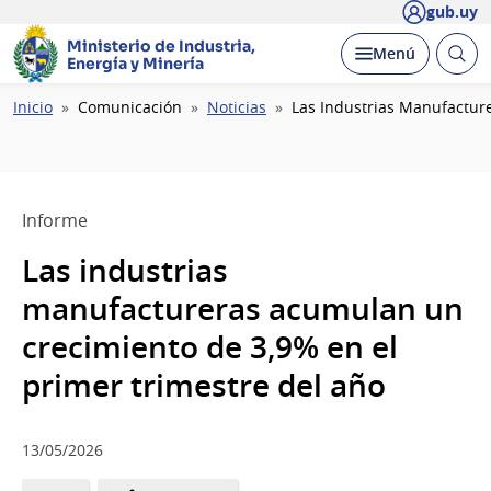
gub.uy
Ministerio de Industria,
Abrir
Desplegar
Menú
Energía y Minería
busc
Ruta
Inicio
Comunicación
Noticias
Las Industrias Manufactur
de
navegación
Informe
Las industrias
manufactureras acumulan un
crecimiento de 3,9% en el
primer trimestre del año
13/05/2026