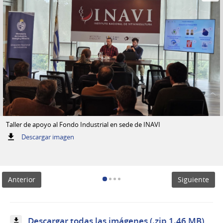
Taller de apoyo al Fondo Industrial en sede de INAVI
:
Descargar imagen
Taller
de
apoyo
al
Anterior
Siguiente
Fondo
Industrial
en
sede
de
Descargar todas las imágenes (.zip 1.46 MB)