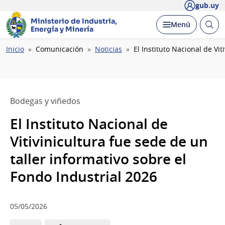
gub.uy
Ministerio de Industria,
Abrir
Desplegar
Menú
Energía y Minería
busc
Ruta
Inicio
Comunicación
Noticias
El Instituto Nacional de Vi
de
navegación
Bodegas y viñedos
El Instituto Nacional de
Vitivinicultura fue sede de un
taller informativo sobre el
Fondo Industrial 2026
05/05/2026