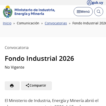
gub.uy
Ministerio de Industria,
Abrir
Desplegar
Menú
Energía y Minería
busc
Ruta
Inicio
Comunicación
Convocatorias
Fondo Industrial 202
de
navegación
Convocatoria
Fondo Industrial 2026
No Vigente
Compartir
El Ministerio de Industria, Energía y Minería abrió el