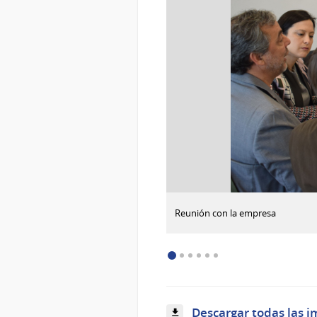
:
Descargar imagen
Reunión con la empresa
Funcionarios
y
visitantes
en
la
planta
industrial
Descargar todas las i