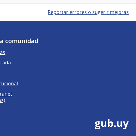
Reportar errores o sugerir mejoras
 la comunidad
as
trada
tucional
tranet
os)
gub.uy