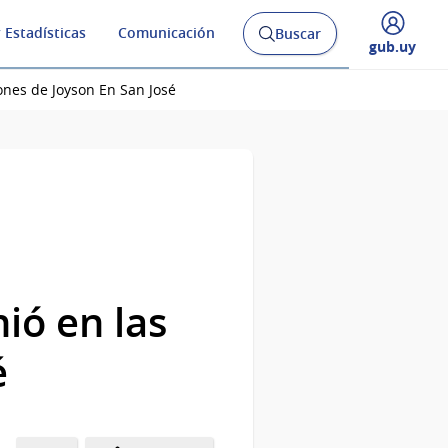
 Estadísticas
Comunicación
Buscar
Abrir
Desplegar
gub.uy
buscador
menú
y
de
ones de Joyson En San José
ió en las
é