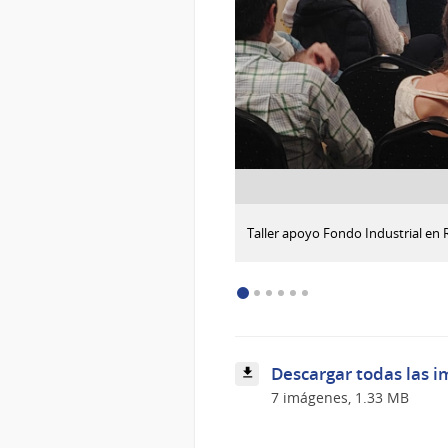
:
Descargar imagen
Taller apoyo Fondo Industrial en 
Taller
apoyo
Convocatoria
2026
Fondo
Industrial
en
Descargar todas las i
Fray
Bentos
7 imágenes, 1.33 MB