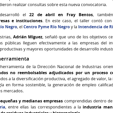
ieron realizar consultas sobre esta nueva convocatoria.
desarrolló el
22 de abril en Fray Bentos
, también
esas e instituciones
. En este caso, el taller contó co
Río Negro
, el
Centro Pyme Río Negro
y la
Intendencia de R
strias,
Adrián Míguez
, señaló que uno de los objetivos ce
as públicas lleguen efectivamente a las empresas del i
productivas y mayores oportunidades de desarrollo industri
 herramienta
 herramienta de la Dirección Nacional de Industrias ori
ndos no reembolsables adjudicados por un proceso c
s a la diversificación productiva, el agregado de valor, la
a en forma sostenible, la generación de empleo calificad
os mercados.
pequeñas y medianas empresas
comprendidas dentro de l
ria
, entre ellas las correspondientes a la
industria man
de residuos industriales
y
biotecnología
.