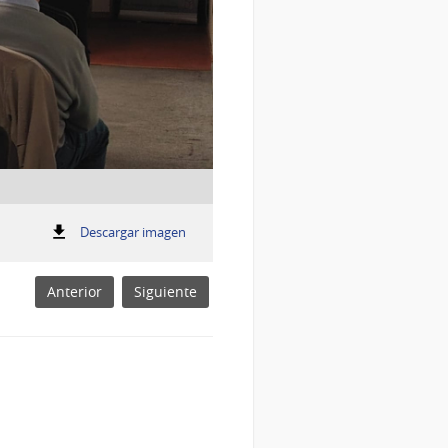
:
Descargar imagen
Taller apoyo Fondo Industrial en Rosa
Taller
apoyo
Fondo
Anterior
Siguiente
Industrial
en
Rosario