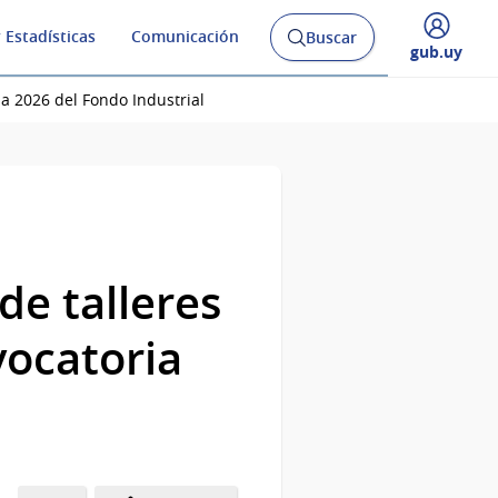
 Estadísticas
Comunicación
Buscar
Abrir
Desplegar
gub.uy
buscador
menú
y
de
a 2026 del Fondo Industrial
de talleres
vocatoria