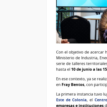
Con el objetivo de acercar h
Ministerio de Industria, Ene
serie de talleres territorial
hasta el
10 de junio a las 1
En ese contexto, ya se reali
en
Fray Bentos
, con partic
La primera instancia tuvo lu
Este de Colonia
, el
Centr
empresas e instituciones
d