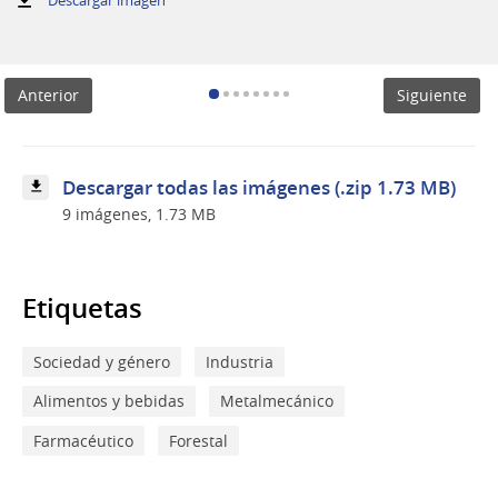
Taller
-
Plan
Nacional
Anterior
Siguiente
de
Género
para
el
desarrollo
Descargar todas las imágenes (.zip 1.73 MB)
industrial
9 imágenes, 1.73 MB
Etiquetas
Sociedad y género
Industria
Alimentos y bebidas
Metalmecánico
Farmacéutico
Forestal