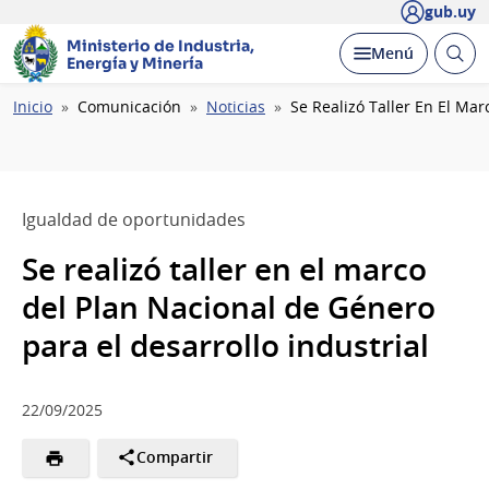
gub.uy
Ministerio de Industria,
Abrir
Desplegar
Menú
Energía y Minería
busc
Ruta
Inicio
Comunicación
Noticias
Se Realizó Taller En El Mar
de
navegación
Igualdad de oportunidades
Se realizó taller en el marco
del Plan Nacional de Género
para el desarrollo industrial
22/09/2025
Compartir