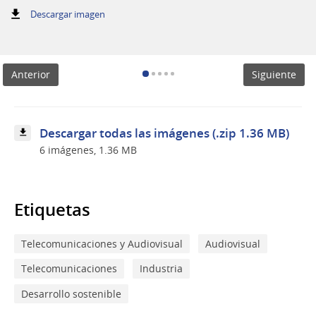
:
Descargar imagen
Mesa
de
autoridades
Anterior
Siguiente
Descargar todas las imágenes (.zip 1.36 MB)
6 imágenes, 1.36 MB
Etiquetas
Telecomunicaciones y Audiovisual
Audiovisual
Telecomunicaciones
Industria
Desarrollo sostenible