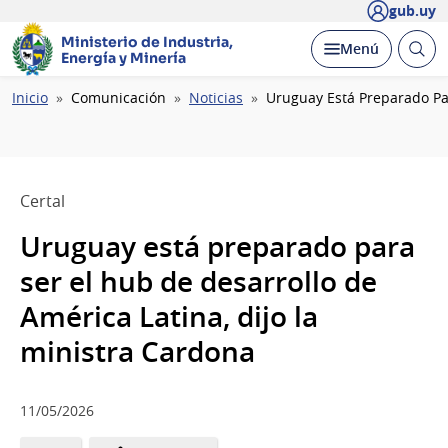
gub.uy
Ministerio de Industria,
Abrir
Desplegar
Menú
Energía y Minería
busc
Ruta
Inicio
Comunicación
Noticias
Uruguay Está Preparado Par
de
navegación
Certal
Uruguay está preparado para
ser el hub de desarrollo de
América Latina, dijo la
ministra Cardona
11/05/2026