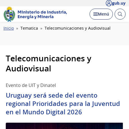
gub.uy
Ministerio de Industria,
Abrir
Desplegar
Menú
Energía y Minería
busc
Ruta
Inicio
Tematica
Telecomunicaciones y Audiovisual
de
navegación
Telecomunicaciones y
Audiovisual
Evento de UIT y Dinatel
Uruguay será sede del evento
regional Prioridades para la Juventud
en el Mundo Digital 2026