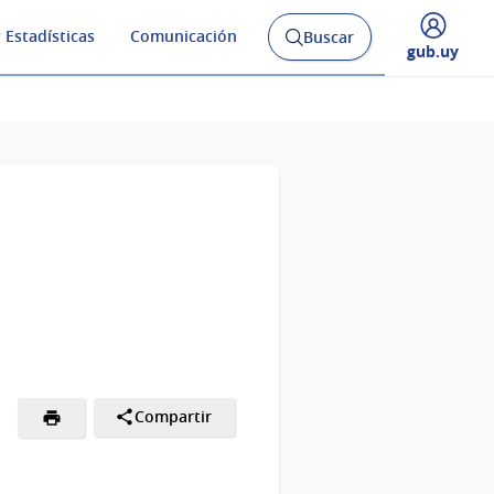
 Estadísticas
Comunicación
Buscar
Abrir
Desplegar
gub.uy
buscador
menú
y
de
Compartir