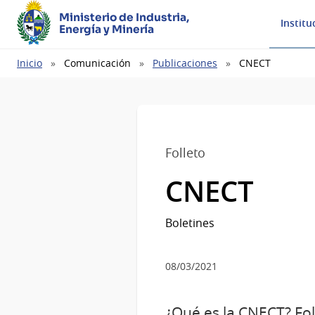
Ministerio de Industria,
Institu
Energía y Minería
Ruta
Inicio
Comunicación
Publicaciones
CNECT
de
navegación
Folleto
CNECT
Boletines
08/03/2021
¿Qué es la CNECT? Fol