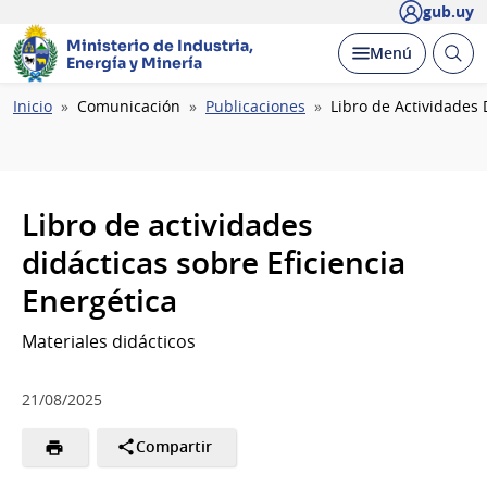
gub.uy
Ministerio de Industria,
Abrir
Desplegar
Menú
Energía y Minería
busc
Ruta
Inicio
Comunicación
Publicaciones
Libro de Actividades 
de
navegación
Libro de actividades
didácticas sobre Eficiencia
Energética
Materiales didácticos
21/08/2025
Compartir