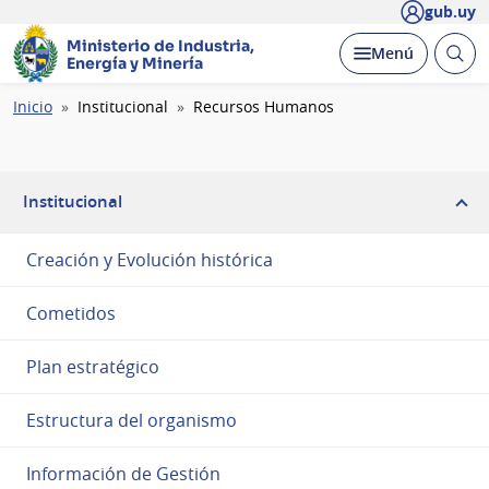
gub.uy
Ministerio de Industria,
Abrir
Desplegar
Menú
Energía y Minería
busc
Ruta
Inicio
Institucional
Recursos Humanos
de
navegación
Institucional
Creación y Evolución histórica
Cometidos
Plan estratégico
Estructura del organismo
Información de Gestión