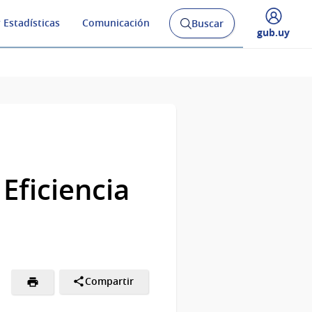
 Estadísticas
Comunicación
Buscar
Abrir
Desplegar
gub.uy
buscador
menú
y
de
Eficiencia
Compartir