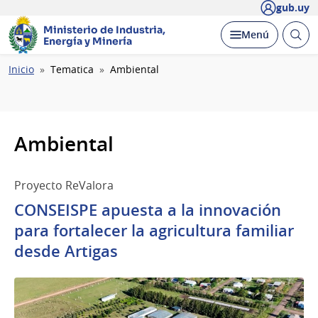
gub.uy
Ministerio de Industria,
Abrir
Desplegar
Menú
Energía y Minería
busc
Ruta
Inicio
Tematica
Ambiental
de
navegación
Ambiental
Proyecto ReValora
CONSEISPE apuesta a la innovación
para fortalecer la agricultura familiar
desde Artigas