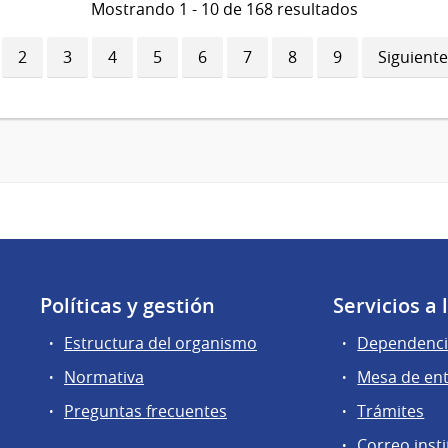
Mostrando 1 - 10 de 168 resultados
ina
Página
2
Página
3
Página
4
Página
5
Página
6
Página
7
Página
8
Página
9
Siguiente
Siguiente
ual
página
Políticas y gestión
Servicios a
Estructura del organismo
Dependenci
Normativa
Mesa de en
Preguntas frecuentes
Trámites
Correo insti