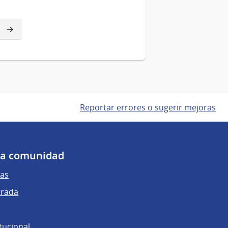
Reportar errores o sugerir mejoras
 la comunidad
as
trada
tucional