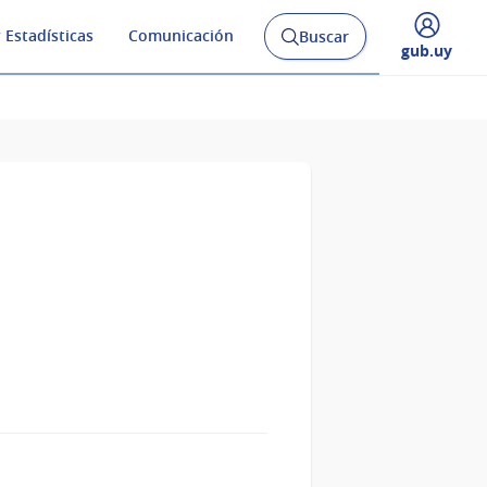
 Estadísticas
Comunicación
Buscar
Abrir
Desplegar
gub.uy
buscador
menú
y
de