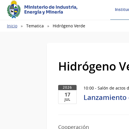
Ministerio de Industria,
Institu
Energía y Minería
Ruta
Inicio
Tematica
Hidrógeno Verde
de
navegación
Hidrógeno V
10:00 - Salón de actos d
2026
17
Lanzamiento d
JUL
17
de
Jul
Cooperación
del