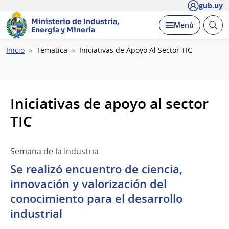
gub.uy
Ministerio de Industria,
Abrir
Desplegar
Menú
Energía y Minería
busc
Ruta
Inicio
Tematica
Iniciativas de Apoyo Al Sector TIC
de
navegación
Iniciativas de apoyo al sector
TIC
Semana de la Industria
Se realizó encuentro de ciencia,
innovación y valorización del
conocimiento para el desarrollo
industrial