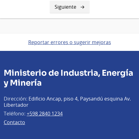
Siguiente
Siguiente
página
Reportar errores o sugerir mejoras
Ministerio de Industria, Energía
y Minería
Dirección:
Edificio Ancap, piso 4, Paysandú esquina Av.
Libertador
Teléfono:
+598 2840 1234
Contacto