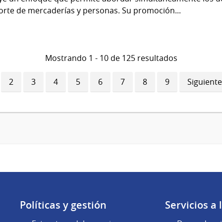
orte de mercaderías y personas. Su promoción...
Mostrando 1 - 10 de 125 resultados
ina
Página
2
Página
3
Página
4
Página
5
Página
6
Página
7
Página
8
Página
9
Siguiente
Siguiente
ual
página
Políticas y gestión
Servicios a