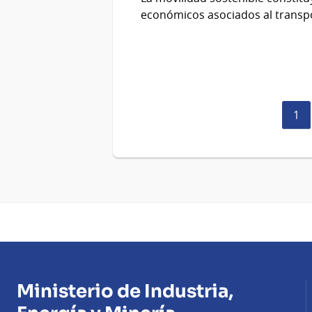
económicos asociados al transp
Pág
1
act
Ministerio de Industria,