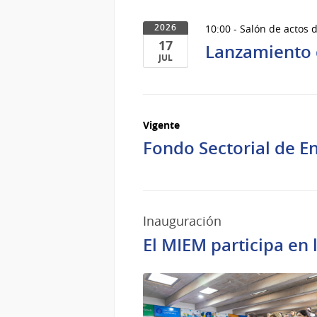
10:00 - Salón de actos d
2026
17
Lanzamiento d
JUL
17
de
Jul
Vigente
del
2026
Fondo Sectorial de E
Inauguración
El MIEM participa en 