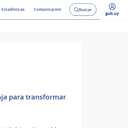
 Estadísticas
Comunicación
Buscar
Abrir
Desplegar
gub.uy
buscador
menú
y
de
aja para transformar