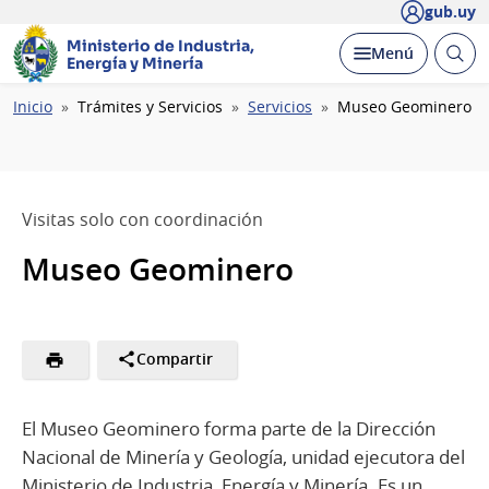
gub.uy
Ministerio de Industria,
Abrir
Desplegar
Menú
Energía y Minería
busc
Ruta
Inicio
Trámites y Servicios
Servicios
Museo Geominero
de
navegación
Visitas solo con coordinación
Museo Geominero
Compartir
El Museo Geominero forma parte de la Dirección
Nacional de Minería y Geología, unidad ejecutora del
Ministerio de Industria, Energía y Minería. Es un