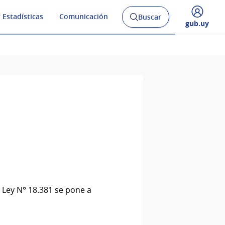
 Estadísticas
Comunicación
Buscar
Abrir
Desplegar
gub.uy
buscador
menú
y
de
la Ley N° 18.381 se pone a