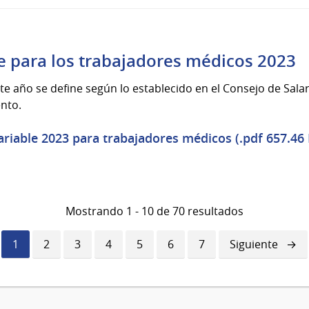
le para los trabajadores médicos 2023
te año se define según lo establecido en el Consejo de Salar
nto.
riable 2023 para trabajadores médicos (.pdf 657.46
Mostrando 1 - 10 de 70 resultados
Página
1
Página
2
Página
3
Página
4
Página
5
Página
6
Página
7
Siguiente
Siguiente
actual
página