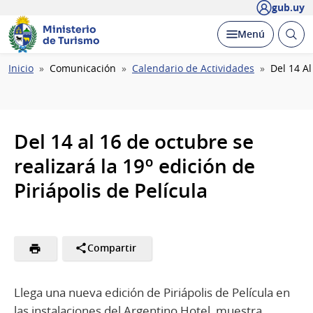
gub.uy
Ministerio
Abrir
Desplegar
Menú
de Turismo
busc
Ruta
Inicio
Comunicación
Calendario de Actividades
Del 14 Al
de
navegación
Del 14 al 16 de octubre se
realizará la 19º edición de
Piriápolis de Película
Compartir
Llega una nueva edición de Piriápolis de Película en
las instalaciones del Argentino Hotel, muestra