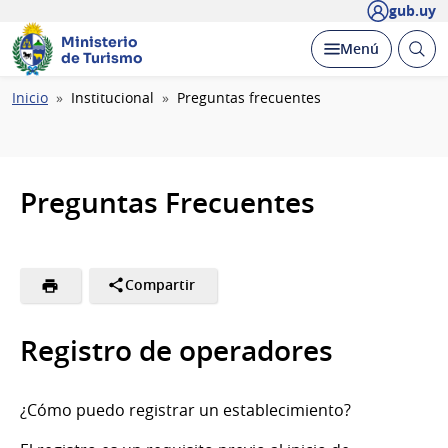
gub.uy
Ministerio
Abrir
Desplegar
Menú
de Turismo
busc
Ruta
Inicio
Institucional
Preguntas frecuentes
de
navegación
Preguntas Frecuentes
Compartir
Registro de operadores
¿Cómo puedo registrar un establecimiento?