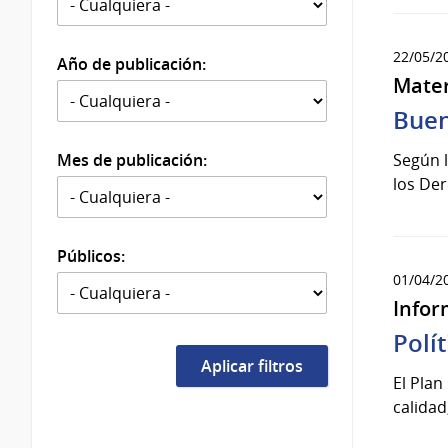
22/05/2
Año de publicación:
Mater
Buen
Mes de publicación:
Según l
los De
Públicos:
01/04/2
Infor
Polí
El Plan
calidad