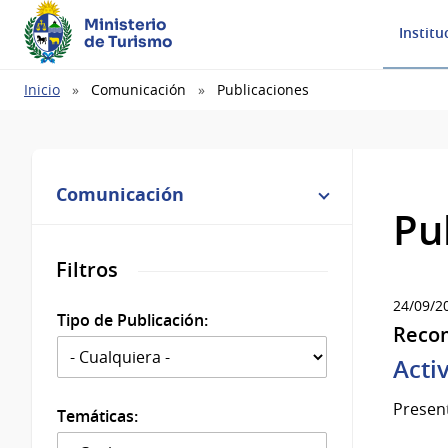
Ministerio
Institu
de Turismo
Ruta
Inicio
Comunicación
Publicaciones
de
navegación
Comunicación
Pu
Filtros
24/09/2
Tipo de Publicación:
Reco
Acti
Present
Temáticas: