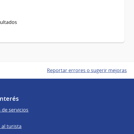
sultados
Reportar errores o sugerir mejoras
Interés
 de servicios
al turista