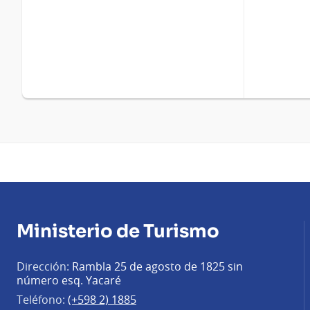
Ministerio de Turismo
Dirección:
Rambla 25 de agosto de 1825 sin
número esq. Yacaré
Teléfono:
(+598 2) 1885