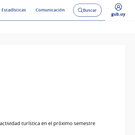
 Estadísticas
Comunicación
Buscar
Abrir
Desplegar
gub.uy
buscador
menú
y
de
actividad turística en el próximo semestre