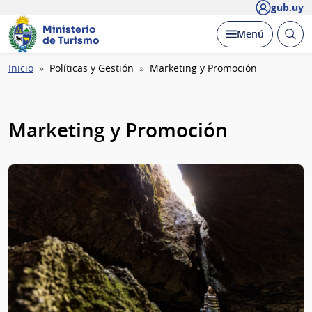
gub.uy
Ministerio
Abrir
Desplegar
Menú
de Turismo
busc
Ruta
Inicio
Políticas y Gestión
Marketing y Promoción
de
navegación
Marketing y Promoción