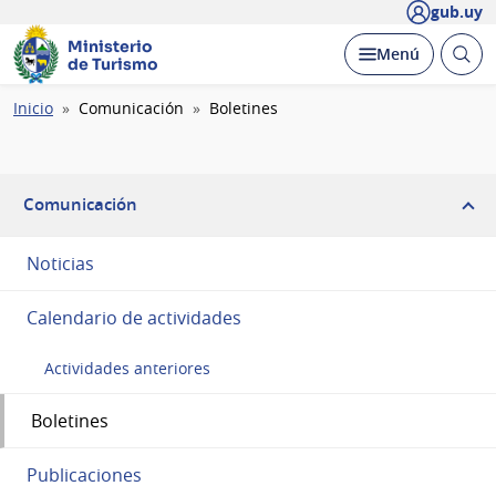
gub.uy
Ministerio
Abrir
Desplegar
Menú
de Turismo
busc
Ruta
Inicio
Comunicación
Boletines
de
navegación
Comunicación
Noticias
Calendario de actividades
Actividades anteriores
Boletines
Publicaciones