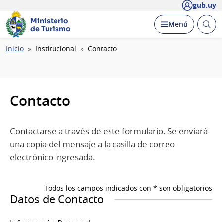
gub.uy
Ministerio
Abrir
Desplegar
Menú
de Turismo
busc
Ruta
Inicio
Institucional
Contacto
de
navegación
Contacto
Contactarse a través de este formulario. Se enviará
una copia del mensaje a la casilla de correo
electrónico ingresada.
Todos los campos indicados con * son obligatorios
Datos de Contacto